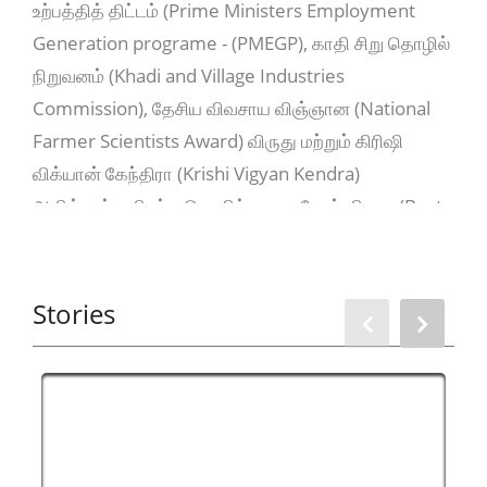
உற்பத்தித் திட்டம் (Prime Ministers Employment
Generation programe - (PMEGP), காதி சிறு தொழில்
நிறுவனம் (Khadi and Village Industries
Commission), தேசிய விவசாய விஞ்ஞான (National
Farmer Scientists Award) விருது மற்றும் கிரிஷி
விக்யான் கேந்திரா (Krishi Vigyan Kendra)
அளித்துள்ள சிறந்த தொழில் முனைவோர் விருது (Best
Entrepreneur Award) அதில் குறிப்பிடத்தக்கது.
திரு. முருகேசன் தயாரித்துள்ள தானியங்கி
Stories
இயந்திரத்தின் நெகிழ்வுத்தன்மை (Flexibility)
காரணமாக பெருமளவில் அவருடைய நிறுவனத்தில்
பெண்களே பணி செய்து வருகின்றனர். பறந்து
அளவிலான தயாரிப்புகளை உருவாக்கி உலகளவில்
சந்தைப் படுத்தப் படுவதால், குறிப்பாக பெண்கள்