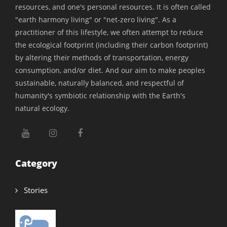
மிகவும் பாராட்டுக்குரியது.
resources, and one's personal resources. It is often called
"earth harmony living" or "net-zero living". As a
பின்குறிப்பு - இதில் பதிவிட்ட தகவல்கள் அணைத்தும்
practitioner of this lifestyle, we often attempt to reduce
இணையத்தளத்தில் இருந்து சேகரிக்கப்பட்டவை. இனி
the ecological footprint (including their carbon footprint)
by altering their methods of transportation, energy
வரும் காலங்களில் காணொலிகளுக்காக
consumption, and/or diet. And our aim to make peoples
இத்தகவல்களை ஆய்வுக்கு உட்படுத்தும் போது
sustainable, naturally balanced, and respectful of
குறிப்புகளில் மாற்றங்கள் வரலாம் என்பதை தெரிவித்துக்
humanity's symbiotic relationship with the Earth's
கொள்கிறோம்.
natural ecology.
Innovator’s Address:
P.M. Murugesan
ROPE Production Centre,
Category
3/43, Main Road, Mellakkal Village,
Madurai District – 625 234.
Stories
Tamil Nadu, India.
Cell:9360597884