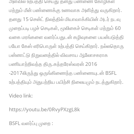
அளவில் உற்பத்தி செய்து தனது பண்ணை கோழிகள்
மற்றும் மீன் பண்ணைக்கு உணவாக அளித்து வருகிறார்.
தனது 15 சென்ட் நிலத்தில் மியாவாக்கியின் அடர் நடவு
முறைப்படி பழச் செடிகள், மூலிகைச் செடிகள் மற்றும் 60
வகை மரங்களை வளர்ப்பதுடன் கழிவுகளை பயன்படுத்தி
பயோ கேஸ் எரிபொருள் உற்பத்தி செய்கிறார். நல்லதொரு
பன்னாட்டு நிறுவனத்தில் விவசாய ஆலோசகராக
பணியாற்றிவந்த திரு.கந்தரேஸ்வரன் 2016
-2017லிருந்து ஒருங்கிணைந்த பண்ணையுடன் BSFL
உற்பத்தியும் அதுபற்றிய பயிற்சி நிலையமும் நடத்துகிறார்.
Video link:
https://youtu.be/0RvyPXzgL8k
BSFL வளர்ப்பு முறை :