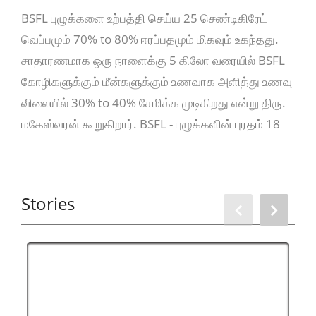
BSFL புழுக்களை உற்பத்தி செய்ய 25 செண்டிகிரேட்
வெப்பமும் 70% to 80% ஈரப்பதமும் மிகவும் உகந்தது.
சாதாரணமாக ஒரு நாளைக்கு 5 கிலோ வரையில் BSFL
கோழிகளுக்கும் மீன்களுக்கும் உணவாக அளித்து உணவு
விலையில் 30% to 40% சேமிக்க முடிகிறது என்று திரு.
மகேஸ்வரன் கூறுகிறார். BSFL - புழுக்களின் புரதம் 18
வகையான அமினோ அமிலங்கள் (Amino Acids)
கொண்ட 45% புரதம் கொண்டது.
Stories
முதலீடுகள்:
1. 200 கோழிகள் அளவு பண்ணைக்கு ரூ 50,000
முதலீட்டில் BSFL உற்பத்தி நிலையம் போதுமானது.