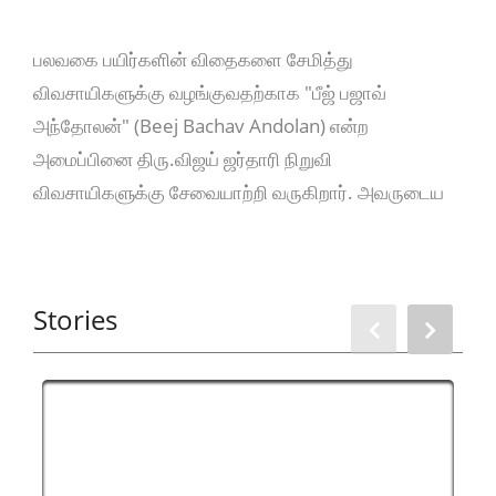
பலவகை பயிர்களின் விதைகளை சேமித்து
விவசாயிகளுக்கு வழங்குவதற்காக "பீஜ் பஜாவ்
அந்தோலன்" (Beej Bachav Andolan) என்ற
அமைப்பினை திரு.விஜய் ஜர்தாரி நிறுவி
விவசாயிகளுக்கு சேவையாற்றி வருகிறார். அவருடைய
சிறப்பான பணிக்காக 2009-ஆம் ஆண்டில் "இந்திரா
காந்தி புரியவரன் புரஸ்கார்" (Indira Gandhi
Paryavaran Puraskar) விருது வழங்கப்பட்டது.
Stories
தற்போது 68 வயதை தாண்டிய திரு. விஜய் ஜர்தாரி
தொடர்ந்து விவசாயிகளுக்கு சேவை செய்து வருகிறார்
என்பது பாராட்டத்தக்கது.
Facebook Page: