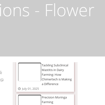
ions - Flower
Tackling Subclinical
Mastitis in Dairy
ள்
Farming: How
டு
Chimertech is Making
a Difference
July 01, 2025
Precision Moringa
Farming