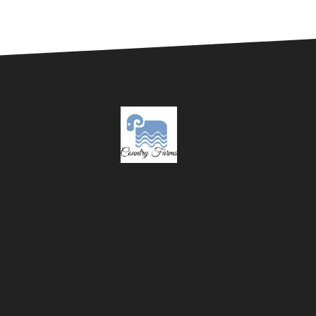
February 19, 2025
Bengaluru Engineer
Shifts to Flower
Farming, Earns Rs 7
Lakh/Month with
Chrysanthemums
February 14, 2025
How to Register for
Pradhan Mantri Fasal
Bima Yojana (PMFBY)
– Crop Insurance for
Indian Farmers
February 11, 2025
Cotton Cultivation
Project Report: High-
Yield Farming, Profit
Analysis & Best
Practices
February 10, 2025