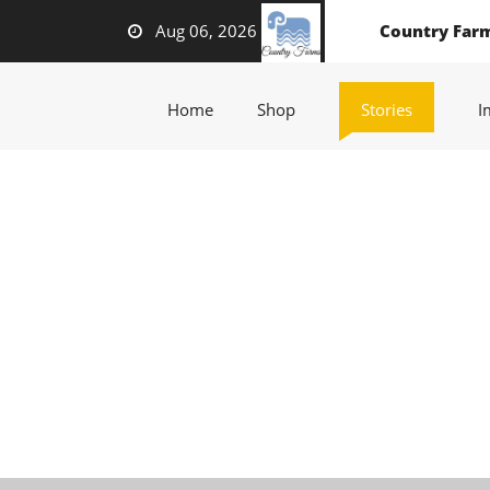
Aug 06, 2026
Country Far
(current)
(current)
(current)
Home
Shop
Stories
I