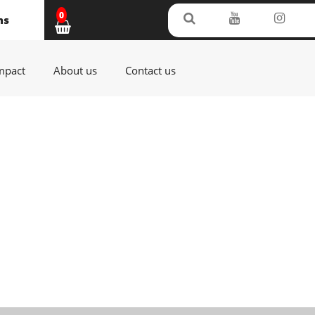
0
ms
(current)
(current)
(current)
mpact
About us
Contact us